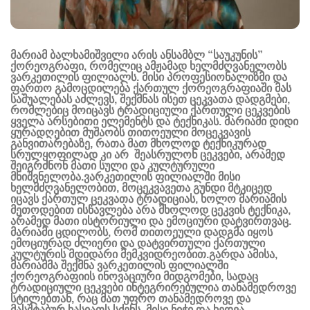
მარიამ ბალხამიშვილი არის ანსამბლ “საუკუნის”
ქორეოგრაფი, რომელიც ამჟამად ხელმძღვანელობს
ვარკეთილის ფილიალს. მისი პროფესიონალიზმი და
ფართო გამოცდილება ქართულ ქორეოგრაფიაში მას
საშუალებას აძლევს, შექმნას ისეთ ცეკვათა დადგმები,
რომლებიც მოიცავს ტრადიციული ქართული ცეკვების
ყველა არსებითი ელემენტს და ტექნიკას. მარიამი დიდი
ყურადღებით მუშაობს თითოეული მოცეკვავის
განვითარებაზე, რათა მათ მხოლოდ ტექნიკურად
სრულყოფილად კი არ შეასრულონ ცეკვები, არამედ
შეიგრძნონ მათი სული და კულტურული
მნიშვნელობა.
ვარკეთილის ფილიალში მისი
ხელმძღვანელობით, მოცეკვავეთა გუნდი მტკიცედ
იცავს ქართულ ცეკვათა ტრადიციას, ხოლო მარიამის
მეთოდებით ისწავლება არა მხოლოდ ცეკვის ტექნიკა,
არამედ მათი ისტორიული და ემოციური დატვირთვაც.
მარიამი ცდილობს, რომ თითოეული დადგმა იყოს
ემოციურად ძლიერი და დატვირთული ქართული
კულტურის მდიდარი მემკვიდრეობით.
გარდა ამისა,
მარიამმა შექმნა ვარკეთილის ფილიალში
ქორეოგრაფიის ინოვაციური მიდგომები, სადაც
ტრადიციული ცეკვები ინტეგრირებულია თანამედროვე
სტილებთან, რაც მათ უფრო თანამედროვე და
მასშტაბურ ხასიათს სძენს. მისი ნიჭი და ხედვა