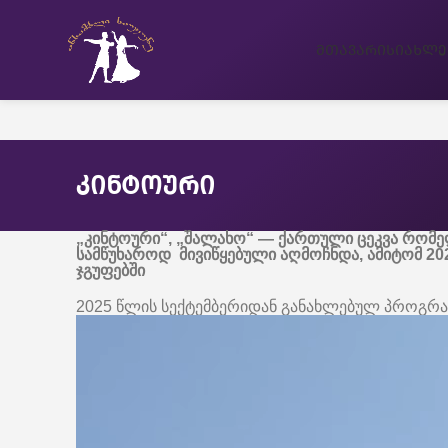
ᲛᲗᲐᲕᲐᲠᲘ
ᲡᲘᲐᲮᲚᲔ
კინტოური
„კინტოური“, „შალახო“ — ქართული ცეკვა რომელ
სამწუხაროდ მივიწყებული აღმოჩნდა, ამიტომ 20
ჯგუფებში
2025 წლის სექტემბერიდან განახლებულ პროგრა