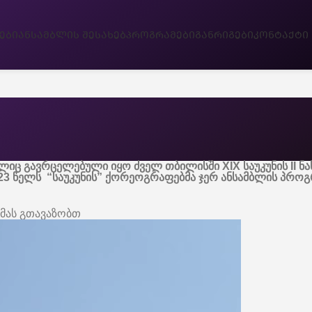
ᲔᲑᲘ
ᲐᲜᲡᲐᲛᲑᲚᲘᲡ ᲨᲔᲡᲐᲮᲔᲑ
ᲞᲠᲝᲒᲠᲐᲛᲔᲑᲘ
ᲒᲐᲜᲠᲘᲒᲔᲑᲘ
ᲙᲝᲜᲢᲐᲥᲢᲘ
იც გავრცელებული იყო ძველ თბილისში XIX საუკუნის II ნა
23 წელს “საუკუნის” ქორეოგრაფებმა ჯერ ანსამბლის პროგ
მას გთავაზობთ