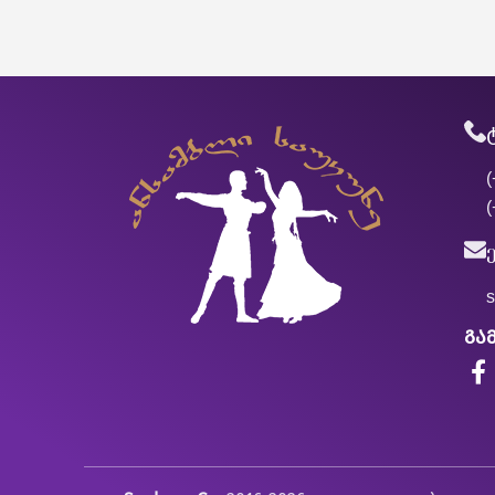
(
(
გა