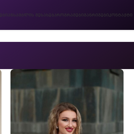
ᲔᲑᲘ
ᲐᲜᲡᲐᲛᲑᲚᲘᲡ ᲨᲔᲡᲐᲮᲔᲑ
ᲞᲠᲝᲒᲠᲐᲛᲔᲑᲘ
ᲒᲐᲜᲠᲘᲒᲔᲑᲘ
ᲙᲝᲜᲢᲐᲥᲢᲘ