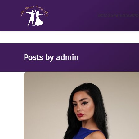
ᲛᲗᲐᲕᲐᲠᲘ
ᲡᲘᲐᲮᲚᲔ
Posts by
admin